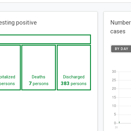
esting positive
Number 
cases
BY DAY
italized
Deaths
Discharged
7
383
persons
persons
persons