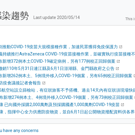
感染趨勢
Last update
2020/05/14
This 
劃推動COVID-19疫苗大規模接種作業，加速民眾獲得免疫保護力
持續推行AstraZeneca COVID-19疫苗接種作業，並確實執行疫苗接
新增372例本土COVID-19確定病例，另有177例校正回歸個案
撤銷110年5月31日連江縣及6月1日澎湖縣、金門縣政府之公告
新增262例本土、5例境外移入COVID-19個案，另有65例校正回歸個案
國防疫會議後記者會報告
5航空站設立篩檢站，有症狀旅客不予搭機、過去14天內有症狀須現場快
新增274例本土、4例境外移入COVID-19個案，另有73例校正回歸個案
 已向國外採購2,000萬劑及預採購國產1,000萬劑COVID-19疫苗
康，指揮中心全力供應防疫物資，並自6月1日起公開物資撥配資料供各
ou have any concerns