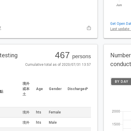
Get Open Da
7
Last update:
467
 testing
Number 
persons
conduc
Cumulative total as of 2020/07/31 13:57
BY DAY
境外
或本
Age
Gender
Discharged*
點
土
境外
hts
Female
境外
hts
Male