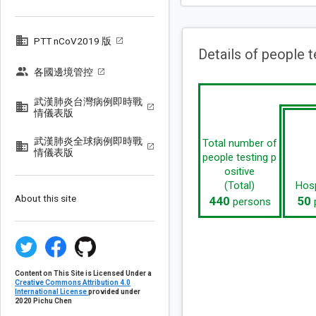
PTT nCoV2019 版
Details of people t
各國邊境管控
武漢肺炎台灣病例即時戰
情儀表版
武漢肺炎全球病例即時戰
Total number of
情儀表版
people testing p
ositive
(Total)
Hosp
About this site
440
50
persons
Content on This Site is Licensed Under a
Creative Commons Attribution 4.0
International License
provided under
2020 Pichu Chen